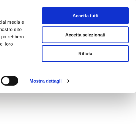
Accetta tutti
 DIGITALE
BLOG
CONTATTI
cial media e
nostro sito
Accetta selezionati
i potrebbero
ei loro
Rifiuta
e
n automatico
.
 a: info@nextdeal.it
Mostra dettagli