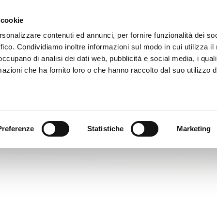
 cookie
MEPA E APPALTI
PRATICHE
UFFICIO
rsonalizzare contenuti ed annunci, per fornire funzionalità dei so
ffico. Condividiamo inoltre informazioni sul modo in cui utilizza il 
 occupano di analisi dei dati web, pubblicità e social media, i qual
azioni che ha fornito loro o che hanno raccolto dal suo utilizzo d
SERVIZIO APPALTI E PIATTAFORME
Scegli il Pacchetto più adatto alle tue esigenz
n Carta di Credito. Durata annuale -
Rinnovo no
fico, chiamare lo 06 30260645 o inviare una Email
Preferenze
Statistiche
Marketing