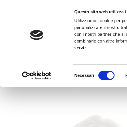
Questo sito web utilizza i
Utilizziamo i cookie per pe
per analizzare il nostro tra
con i nostri partner che si
combinarle con altre inform
servizi.
Pagamento co
Per pagare con Boni
Selezione
Necessari
del
consenso