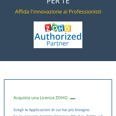
PER TE
Il tutto coordinato con le gestione delle Lead ed integrabile con ZOHO
Affida l'innovazione ai Professionisti
CRM.
A partire da soli 5€ al mese.
Visita il Sito ZOHO per capire cosa puoi fare con ZOHO
Campaigns
Un'unica Applicazione Cloud per impostare e gestire tutte le tue
Campagne Social.
Un solo Account, un unico Calendario, tutte le Campagne e tutti
Social.
Acquista una Licenza ZOHO
A partire da soli 8,33€ al mese.
Scegli le Applicazioni di cui hai più bisogno.