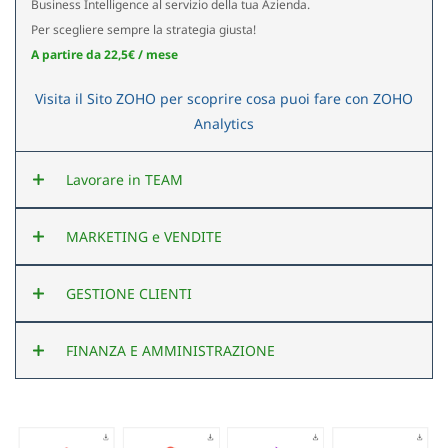
Business Intelligence al servizio della tua Azienda.
Per scegliere sempre la strategia giusta!
A partire da 22,5€ / mese
Visita il Sito ZOHO per scoprire cosa puoi fare con ZOHO
Analytics
Lavorare in TEAM
MARKETING e VENDITE
Soluzioni per il Teamwork
GESTIONE CLIENTI
Gestione delle Riunioni a Distanza, Live Chat tra colleghi,
L'Automazione Commerciale alla Massima
Videoconferenze, condivisione di Documenti, Client di
FINANZA E AMMINISTRAZIONE
posta potenti e integrati e molto altro ancora, con le
Potenza
Come distinguersi con un Servizio Professionale
Applicazioni ZOHO per il Lavoro in Team
Sfrutta la Potenza del Marketing Automation nell'era
Traccia la storia dei tuoi Clienti ed eroga un Servizio di
Tutto è sotto controllo, grazie a ZOHO